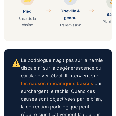
→
→
Cheville &
Pied
Bass
genou
Base de la
Pivot ce
chaîne
Transmission
Le podologue n’agit pas sur la hernie
discale ni sur la dégénérescence du
cartilage vertébral. Il intervient sur
les causes mécaniques basses
qui
surchargent le rachis. Quand ces
causes sont objectivées par le bilan,
la correction podologique peut
réduire significativement la douleur