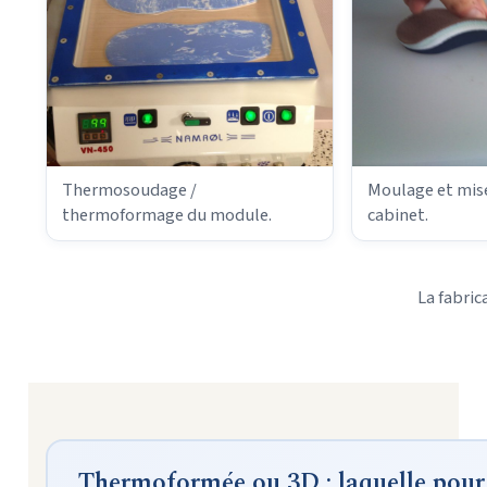
Thermosoudage /
Moulage et mis
thermoformage du module.
cabinet.
La fabric
Thermoformée ou 3D : laquelle pour