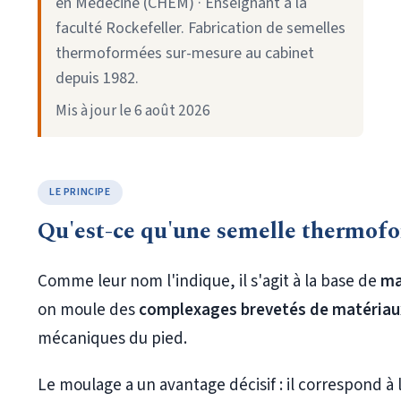
en Médecine (CHEM) · Enseignant à la
faculté Rockefeller. Fabrication de semelles
thermoformées sur-mesure au cabinet
depuis 1982.
Mis à jour le
6 août 2026
LE PRINCIPE
Qu'est-ce qu'une semelle thermof
Comme leur nom l'indique, il s'agit à la base de
ma
on moule des
complexages brevetés de matériau
mécaniques du pied.
Le moulage a un avantage décisif : il correspond à