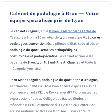
Cabinet de podologie à Bron — Votre
équipe spécialisée près de Lyon
Le
cabinet Olagnier
, situé
8 avenue Maréchal de Lattre de
Tassigny à Bron
, à 10 minutes de
Lyon
, regroupe 6
pédicures-
podologues conventionnés
, diplômés d’État, spécialisés en
podologie du sport
,
semelles orthopédiques 3D
,
posturologie
et
podo-pédiatrie
. Le cabinet accueille les
patients de
Bron
,
Lyon 8
,
Saint-Priest
,
Chassieu
et toute la
métropole lyonnaise.
Jean-Marie Olagnier
,
podologue du sport
et
posturologue
,
est chercheur affilié à l’INSA Lyon et aux Hospices Civils de
Lyon, enseignant à l’École Rockefeller (IFPP), formateur et
expert scientifique au Collège des Hautes Études en
Médecine (CHEM), et membre du FIFA Medical Center. Son
équipe pratique l’analyse de la foulée 3D par capteurs