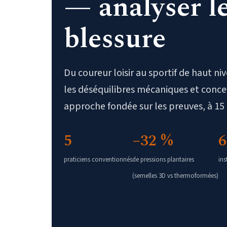
—
analyser l
blessure
Du coureur loisir au sportif de haut n
les déséquilibres mécaniques et conc
approche fondée sur les preuves, à 15
5
−32 %
6
praticiens conventionnés
de pressions plantaires
ins
(semelles 3D vs thermoformées)