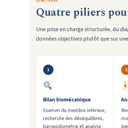
LA MÉTHODE
Quatre piliers pour
Une prise en charge structurée, du dia
données objectives plutôt que sur une
1
2
Bilan biomécanique
An
Examen du membre inférieur,
Mes
recherche des déséquilibres,
mo
baropodométrie et analyse
ine