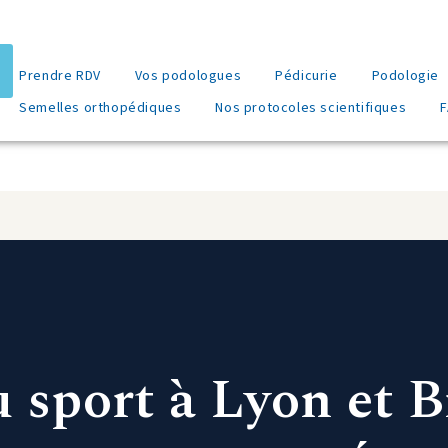
Prendre RDV
Vos podologues
Pédicurie
Podologie
Semelles orthopédiques
Nos protocoles scientifiques
 sport à Lyon et 