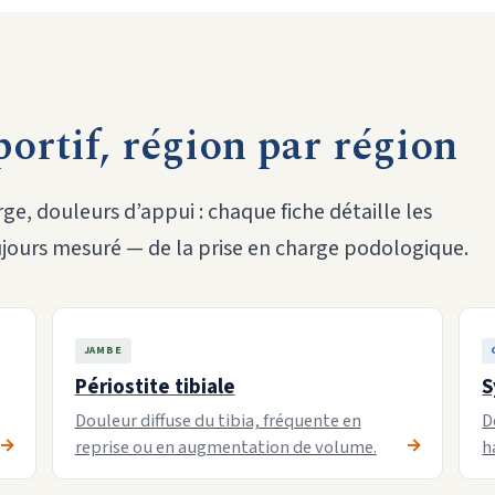
portif, région par région
e, douleurs d’appui : chaque fiche détaille les
jours mesuré — de la prise en charge podologique.
JAMBE
Périostite tibiale
S
Douleur diffuse du tibia, fréquente en
D
reprise ou en augmentation de volume.
h