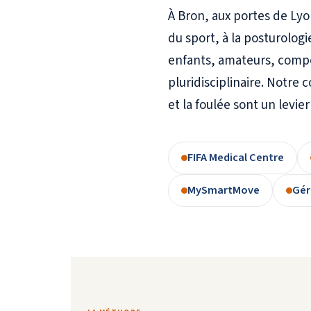
À Bron, aux portes de Lyo
du sport, à la posturologi
enfants, amateurs, compé
pluridisciplinaire. Notre c
et la foulée sont un levie
FIFA Medical Centre
MySmartMove
Gér