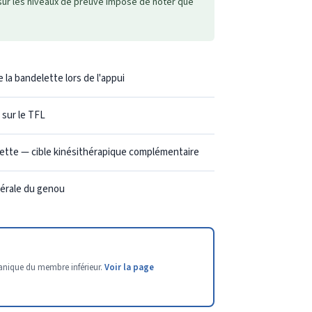
sur les niveaux de preuve impose de noter que
 la bandelette lors de l'appui
 sur le TFL
lette — cible kinésithérapique complémentaire
atérale du genou
canique du membre inférieur.
Voir la page