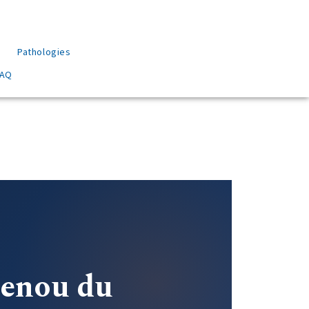
Pathologies
FAQ
genou du