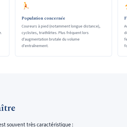
Population concernée
F
Coureurs à pied (notamment longue distance),
A
e.
cyclistes, triathlètes. Plus fréquent lors
d
d'augmentation brutale du volume
f
d'entraînement.
f
ître
t souvent très caractéristique :