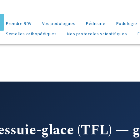
Prendre RDV
Vos podologues
Pédicurie
Podologie
Semelles orthopédiques
Nos protocoles scientifiques
essuie-glace (TFL) — 