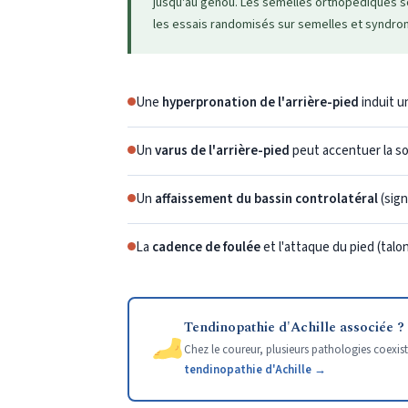
jusqu'au genou. Les semelles orthopédiques so
les essais randomisés sur semelles et syndro
Une
hyperpronation de l'arrière-pied
induit u
Un
varus de l'arrière-pied
peut accentuer la sol
Un
affaissement du bassin controlatéral
(sign
La
cadence de foulée
et l'attaque du pied (talo
Tendinopathie d'Achille associée ?
Chez le coureur, plusieurs pathologies coexi
tendinopathie d'Achille →