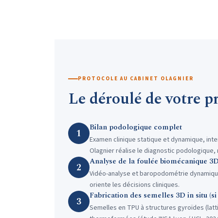
PROTOCOLE AU CABINET OLAGNIER
Le déroulé de votre p
Bilan podologique complet
1
Examen clinique statique et dynamique, int
Olagnier réalise le diagnostic podologique
Analyse de la foulée biomécanique 3
2
Vidéo-analyse et baropodométrie dynamique 
oriente les décisions cliniques.
Fabrication des semelles 3D in situ (si
3
Semelles en TPU à structures gyroïdes (lat