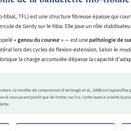
lio-tibial, TFL) est une structure fibreuse épaisse qui cour
ercule de Gerdy sur le tibia. Elle joue un rôle stabilisate
ppelé
« genou du coureur »
— est une
pathologie de su
téral lors des cycles de flexion-extension. Selon le
modèl
rsque la charge accumulée dépasse la capacité d'adapta
ature. Le modèle de compression (Fairclough et al., 2006) est aujourd'hui p
rvé sous-jacent plutôt que de frotter sur l'os. Cette nuance oriente la pri
lette.