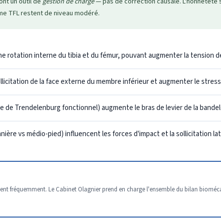
nt un outil de
gestion de charge
— pas de correction causale. L'honnêteté 
me TFL restent de niveau modéré.
ne rotation interne du tibia et du fémur, pouvant augmenter la tension de
licitation de la face externe du membre inférieur et augmenter le stress
e de Trendelenburg fonctionnel) augmente le bras de levier de la bande
nnière vs médio-pied) influencent les forces d'impact et la sollicitation l
stent fréquemment. Le Cabinet Olagnier prend en charge l'ensemble du bilan biomé