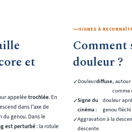
SIGNES À RECONNAÎT
ille
Comment s
ore et
douleur ?
Douleur
diffuse
, autour
comme d
émur appelée
trochlée
. En
Signe du
douleur aprè
escend dans l’axe de
cinéma :
genou fléchi
n du genou. Dans le
Aggravation à la descent
ng est perturbé
: la rotule
descente