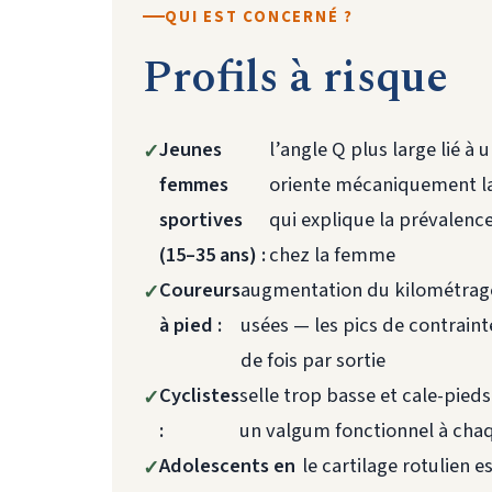
QUI EST CONCERNÉ ?
Profils à risque
Jeunes
l’angle Q plus large lié à 
femmes
oriente mécaniquement la
sportives
qui explique la prévalence
(15–35 ans) :
chez la femme
Coureurs
augmentation du kilométrage
à pied :
usées — les pics de contraint
de fois par sortie
Cyclistes
selle trop basse et cale-pied
:
un valgum fonctionnel à cha
Adolescents en
le cartilage rotulien e