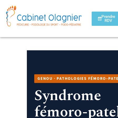
Prendre
RDV
GENOU · PATHOLOGIES FÉMORO-PAT
Syndrome
fémoro-patel