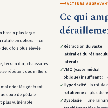
FACTEURS AGGRAVAN
Ce qui ampl
dérailleme
un bassin plus large
 rotule en dehors — ce
Rétraction du vaste
 deux fois plus élevée
latéral et du rétinacul
latéral :
, terrain dur, chaussures
VMO (vaste médial
e se répètent des milliers
oblique) insuffisant :
Hyperlaxité
la rotule
s mal orientée génèrent
rotulienne :
plus de r
que coup de pédale
Dysplasie
une rainur
st plus vulnérable
trochléenne
bien la ro