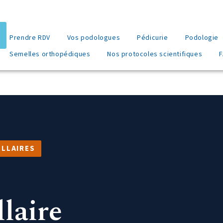
Prendre RDV
Vos podologues
Pédicurie
Podologie
Semelles orthopédiques
Nos protocoles scientifiques
ELLAIRES
laire