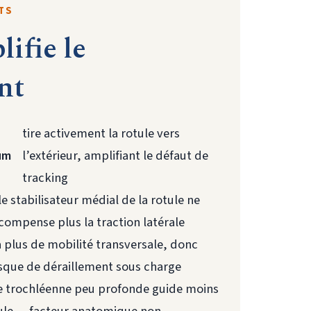
TS
ifie le
nt
tire activement la rotule vers
um
l’extérieur, amplifiant le défaut de
tracking
le stabilisateur médial de la rotule ne
compense plus la traction latérale
 a plus de mobilité transversale, donc
isque de déraillement sous charge
e trochléenne peu profonde guide moins
tule — facteur anatomique non