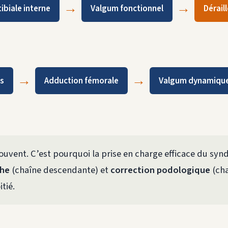
→
→
ibiale interne
Valgum fonctionnel
Dérail
→
→
es
Adduction fémorale
Valgum dynamiqu
souvent. C’est pourquoi la prise en charge efficace du sy
che
(chaîne descendante) et
correction podologique
(cha
tié.