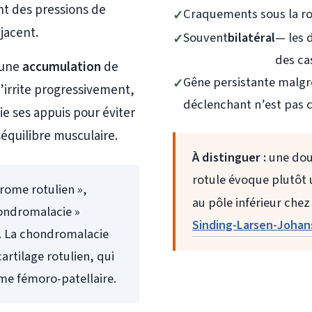
nt des pressions de
Craquements sous la ro
jacent.
Souvent
bilatéral
— les 
des ca
 une
accumulation
de
Gêne persistante malgré 
s’irrite progressivement,
déclenchant n’est pas c
fie ses appuis pour éviter
séquilibre musculaire.
À distinguer :
une doul
rotule évoque plutôt
rome rotulien »,
au pôle inférieur chez
hondromalacie »
Sinding-Larsen-Joha
. La chondromalacie
artilage rotulien, qui
e fémoro-patellaire.