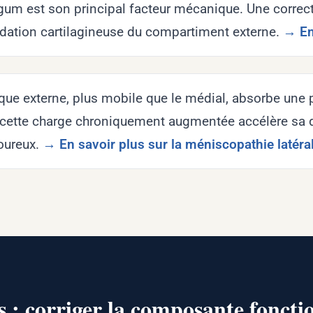
gum est son principal facteur mécanique. Une correc
radation cartilagineuse du compartiment externe.
→ En 
ue externe, plus mobile que le médial, absorbe une 
, cette charge chroniquement augmentée accélère sa
oureux.
→ En savoir plus sur la méniscopathie latéra
 : corriger la composante foncti