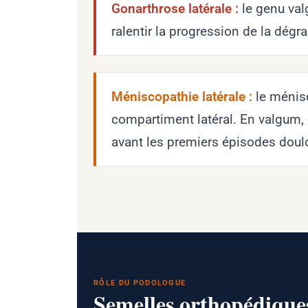
Gonarthrose latérale :
le genu val
ralentir la progression de la dég
Méniscopathie latérale :
le ménisq
compartiment latéral. En valgum
avant les premiers épisodes doul
RÔLE DU PODOLOGUE
Semelles orthopédiques