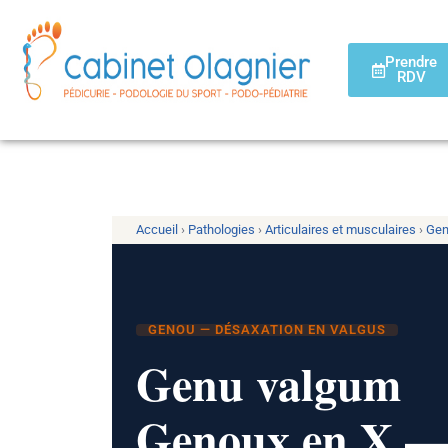
Prendre
RDV
Accueil
›
Pathologies
›
Articulaires et musculaires
›
Ge
GENOU — DÉSAXATION EN VALGUS
Genu valgum
Genoux en X — 