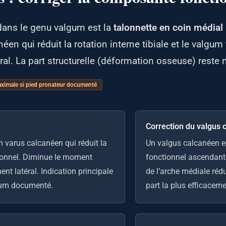
dans le genu valgum est la
talonnette en coin médial
anéen qui réduit la rotation interne tibiale et le valg
al. La part structurelle (déformation osseuse) reste 
aximale si pied pronateur documenté
Correction du valgus 
n varus calcanéen qui réduit la
Un valgus calcanéen ex
ctionnel. Diminue le moment
fonctionnel ascendant.
nt latéral. Indication principale
de l’arche médiale réd
lgum documenté.
part la plus efficaceme