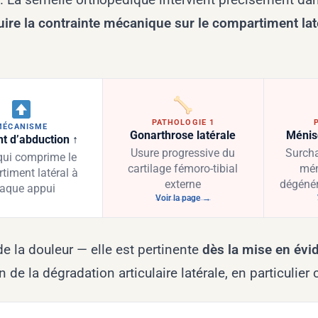
uire la contrainte mécanique sur le compartiment lat
PATHOLOGIE 1
MÉCANISME
Gonarthrose latérale
Ménis
 d’abduction ↑
Usure progressive du
Surcha
qui comprime le
cartilage fémoro-tibial
mén
timent latéral à
externe
dégénér
aque appui
Voir la page →
de la douleur — elle est pertinente
dès la mise en évi
 de la dégradation articulaire latérale, en particulier