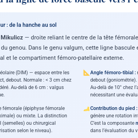
 : de la hanche au sol
 Mikulicz
— droite reliant le centre de la tête fémoral
u genou. Dans le genu valgum, cette ligne bascule en
al et le compartiment fémoro-patellaire externe.
éolaire (DIM) — espace entre les
Angle fémoro-tibial :
ct, debout. Normale : < 3 cm chez
debout (goniométrie).
odéré. Au-delà de 6 cm : valgus
Au-delà de 10° chez l
ue.
nécessitant une éval
e fémorale (épiphyse fémorale
Contribution du pied :
oximale) ou mixte. La distinction
génère une rotation in
l (semelles) ou chirurgical
C’est la composante
m
isation selon le niveau).
dans l’évaluation du v