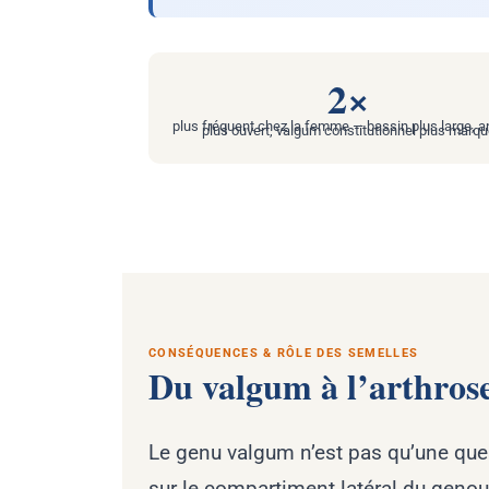
2×
plus fréquent chez la femme — bassin plus large, a
plus ouvert, valgum constitutionnel plus marq
CONSÉQUENCES & RÔLE DES SEMELLES
Du valgum à l’arthrose
Le genu valgum n’est pas qu’une que
sur le compartiment latéral du genou