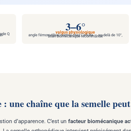
3–6°
valgus physiologique
ngle Q
ué
angle fémoro-tibial normal chez l’adulte — au-delà de 10°,
bilan biomécanique recommandé
 : une chaîne que la semelle peu
stion d’apparence. C’est un
facteur biomécanique act
. La semelle orthopédique intervient précisément dan