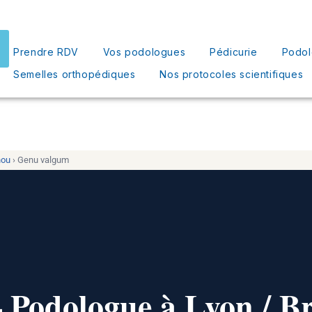
Prendre RDV
Vos podologues
Pédicurie
Podol
Semelles orthopédiques
Nos protocoles scientifiques
nou
› Genu valgum
Podologue à Lyon / B