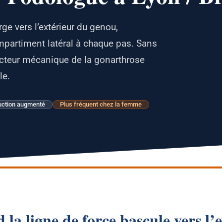
ge vers l’extérieur du genou,
partiment latéral à chaque pas. Sans
 facteur mécanique de la gonarthrose
le.
ction augmenté
Plus fréquent chez la femme
la ligne de force bascule vers l’