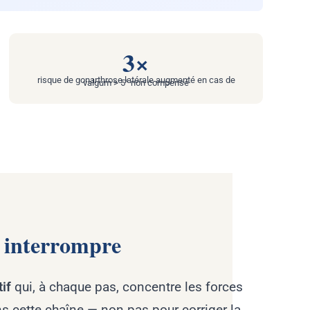
3×
risque de gonarthrose latérale augmenté en cas de
valgum > 5° non compensé
t interrompre
if
qui, à chaque pas, concentre les forces
s cette chaîne — non pas pour corriger la