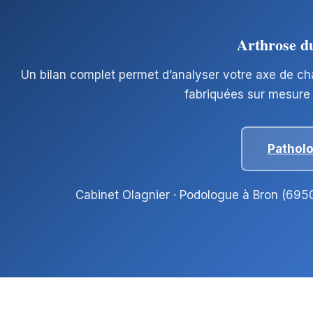
Arthrose du
Un bilan complet permet d’analyser votre axe de cha
fabriquées sur mesure 
Pathol
Cabinet Olagnier · Podologue à Bron (6950