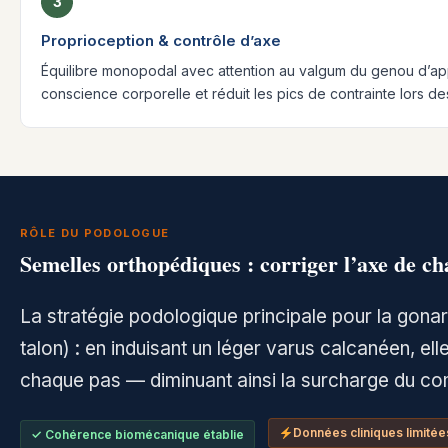
3
Proprioception & contrôle d’axe
Équilibre monopodal avec attention au valgum du genou d’appu
conscience corporelle et réduit les pics de contrainte lors de
RÔLE DU PODOLOGUE
Semelles orthopédiques : corriger l’axe de ch
La stratégie podologique principale pour la gonar
talon) : en induisant un léger varus calcanéen, e
chaque pas — diminuant ainsi la surcharge du com
Données cliniques limitée
✓ Cohérence biomécanique établie