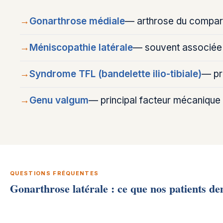
→
Gonarthrose médiale
— arthrose du compart
→
Méniscopathie latérale
— souvent associée à
→
Syndrome TFL (bandelette ilio-tibiale)
— pri
→
Genu valgum
— principal facteur mécanique 
QUESTIONS FRÉQUENTES
Gonarthrose latérale : ce que nos patients d