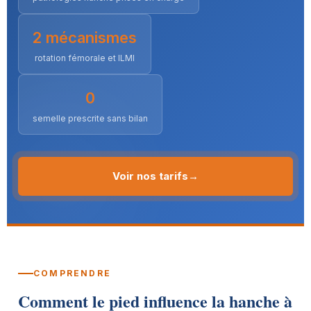
2 mécanismes
rotation fémorale et ILMI
0
semelle prescrite sans bilan
Voir nos tarifs
→
COMPRENDRE
Comment le pied influence la hanche à