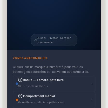
Glisser · Pivoter · Scroller
pour zoomer
ZONES ANATOMIQUES
Cliquez sur un marqueur numéroté pour voir les
pathologies associées et l'activation des structures.
① Rotule — Fémoro-patellaire
›
SFP · Dysplasie Dejour
② Compartiment médial
›
Gonarthrose · Méniscopathie med.