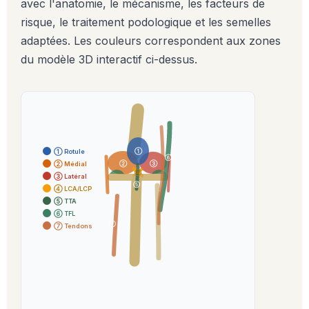
avec l'anatomie, le mécanisme, les facteurs de
risque, le traitement podologique et les semelles
adaptées. Les couleurs correspondent aux zones
du modèle 3D interactif ci-dessus.
① Rotule
①
⑥
② Médial
②
③
④
③ Latéral
⑤
④ LCA/LCP
⑤ TTA
⑥ TFL
⑦
⑦ Tendons