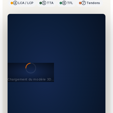
④ LCA / LCP
⑤ TTA
⑥ TFL
⑦ Tendons
Chargement du modèle 3D…