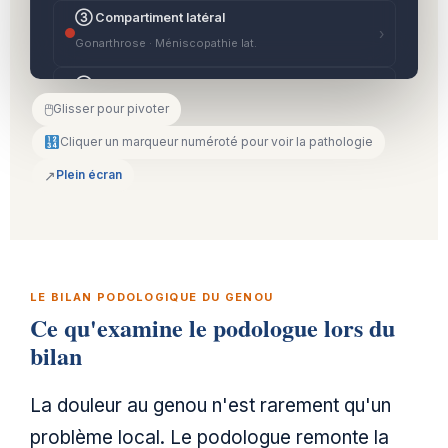
③ Compartiment latéral
›
Gonarthrose · Méniscopathie lat.
④ Ligaments croisés
›
🖱
Glisser pour pivoter
LCA · LCP
Cliquer un marqueur numéroté pour voir la pathologie
⑤ Tubérosité tibiale ant.
›
↗
Plein écran
Osgood · SLJ · Quad.
⑥ Bandelette TFL
›
Syndrome coureur · Face lat.
⑦ Tendons péri-articulaires
LE BILAN PODOLOGIQUE DU GENOU
›
Patte d'oie · Biceps fémoral
Ce qu'examine le podologue lors du
bilan
Modèle 3D temps réel · Three.js r160 · Cabinet Olagnier · Bron,
Lyon
La douleur au genou n'est rarement qu'un
problème local. Le podologue remonte la