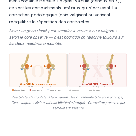
méniscopathie médiale. En genu valgum (genoux en X),
ce sont les compartiments
latéraux
qui s'écrasent. La
correction podologique (coin valgisant ou varisant)
rééquilibre la répartition des contraintes.
Note : un genou isolé peut sembler « varum » ou « valgum »
selon le côté observé — c'est pourquoi on raisonne toujours sur
les deux membres ensemble
.
O
X
Genu VARUM · Jambes arquées
Genu VALGUM · Genoux en X
Lésion médiale bilatérale (compartiment interne)
Lésion latérale bilatérale (compartiment externe)
Lésion médiale
Lésion latérale
Cartilage intact
Ménisque lésé
Axe mécanique
Vue bilatérale frontale · Genu varum : lésion médiale bilatérale (orange) ·
Genu valgum : lésion latérale bilatérale (rouge) · Correction possible par
semelle sur mesure