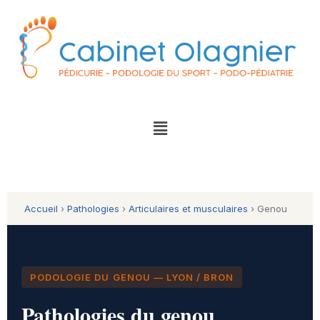
Accueil
›
Pathologies
›
Articulaires et musculaires
› Genou
PODOLOGIE DU GENOU — LYON / BRON
Pathologies du genou