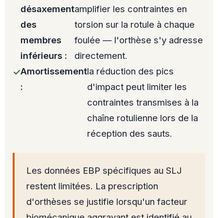
désaxement
amplifier les contraintes en
des
torsion sur la rotule à chaque
membres
foulée — l'orthèse s'y adresse
inférieurs :
directement.
Amortissement
la réduction des pics
:
d'impact peut limiter les
contraintes transmises à la
chaîne rotulienne lors de la
réception des sauts.
Les données EBP spécifiques au SLJ
restent limitées. La prescription
d'orthèses se justifie lorsqu'un facteur
biomécanique aggravant est identifié au