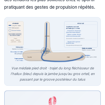
pratiquant des gestes de propulsion répétés.
RÔLE CLÉ
LÉGENDE
Long flé. hallux
Seul fléchisseur actif
Rétinaculum
de l’hallux (gros orteil)
Groove friction
→ Propulsion à chaque pas
(phase terminale d’appui)
Vue médiale · pied droit
→ Relevé + pointes : tension
face interne visible
JAMBE
extrême (arabesque, plié)
Surnommé « tendon du danseur »
Trajet :
jambe → malléole
→ Virage à 90° au groove
→ plantaire → hallux
postérieur talar
Principal site de ténosynovite
Rétinaculum
Malléole médiale
Maintien du tendon
Repère osseux médial
MALLÉOLE
Groove post. talus
Site principal ①
Terminus
↳ hallux (gros orteil)
TALON
PIED
Trajet plantaire
↳ vers l’hallux
Vue médiale pied droit · trajet du long fléchisseur de
l’hallux (bleu) depuis la jambe jusqu’au gros orteil, en
passant par le groove postérieur du talus