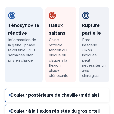
①
②
③
Ténosynovite
Hallux
Rupture
réactive
saltans
partielle
Inflammation de
Gaine
Rare ·
la gaine · phase
rétrécie ·
imagerie
réversible · 4–8
tendon qui
(IRM)
semaines bien
bloque ou
indiquée ·
pris en charge
claque à la
peut
flexion ·
nécessiter un
phase
avis
sténosante
chirurgical
Douleur postérieure de cheville (médiale)
Douleur à la flexion résistée du gros orteil