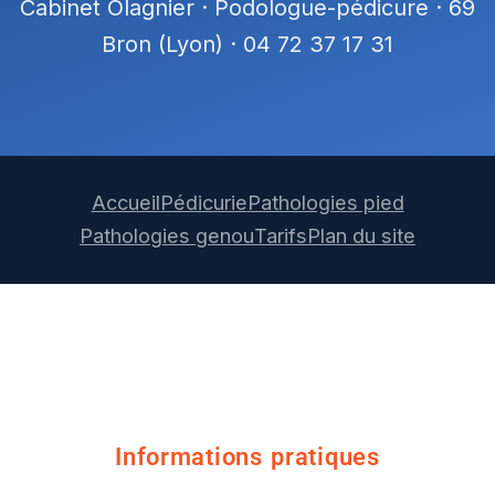
Cabinet Olagnier · Podologue-pédicure · 69
Bron (Lyon) · 04 72 37 17 31
Accueil
Pédicurie
Pathologies pied
Pathologies genou
Tarifs
Plan du site
Informations pratiques