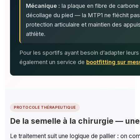
Mécanique :
la plaque en fibre de carbone 
décollage du pied — la MTP1 ne fléchit pas, 
protection articulaire et maintien des appu
athlète.
Pour les sportifs ayant besoin d’adapter leu
également un service de
bootfitting sur me
PROTOCOLE THÉRAPEUTIQUE
De la semelle à la chirurgie — un
Le traitement suit une logique de pallier : on c