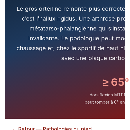
Le gros orteil ne remonte plus correcte
c’est l’hallux rigidus. Une arthrose prog
métatarso-phalangienne qui s’install
invalidante. Le podologue peut modul
chaussage et, chez le sportif de haut ni
avec une plaque carbon
≥ 65°
dorsiflexion MTP1 n
peut tomber à 0° en H
← Retour — Pathologies du pied