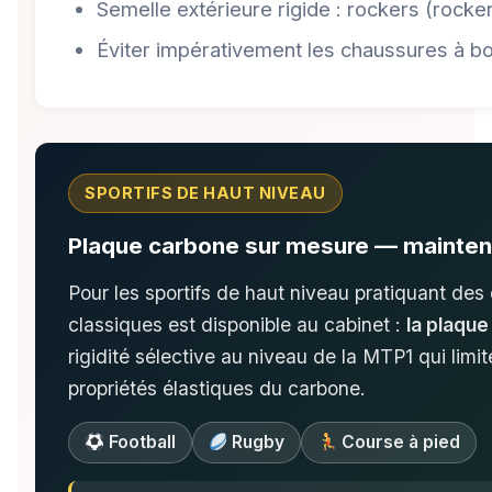
Semelle extérieure rigide : rockers (rocker
Éviter impérativement les chaussures à bou
SPORTIFS DE HAUT NIVEAU
Plaque carbone sur mesure — maintenir
Pour les sportifs de haut niveau pratiquant des 
classiques est disponible au cabinet :
la plaqu
rigidité sélective au niveau de la MTP1 qui lim
propriétés élastiques du carbone.
Football
Rugby
Course à pied