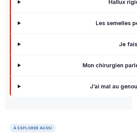
Hallux rig
Les semelles pe
Je fai
Mon chirurgien parl
J’ai mal au genou
À EXPLORER AUSSI