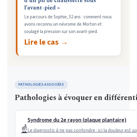
d’un pli de chaussette sous
l’avant-pied »
Le parcours de Sophie, 52 ans : comment nous
avons reconnu un névrome de Morton et
soulagé la pression sur son avant-pied.
Lire le cas →
PATHOLOGIES ASSOCIÉES
Pathologies à évoquer en différenti
Syndrome du 2e rayon (plaque plantaire)
☝️
Le diagnostic à ne pas confondre : ici la douleur est
so