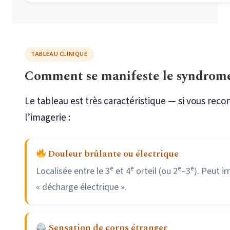
TABLEAU CLINIQUE
Comment se manifeste le syndrom
Le tableau est très caractéristique — si vous rec
l’imagerie :
Douleur brûlante ou électrique
e
e
e
e
Localisée entre le 3
et 4
orteil (ou 2
–3
). Peut i
« décharge électrique ».
Sensation de corps étranger