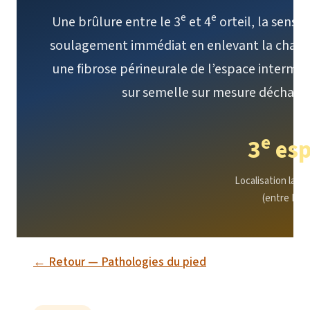
e
e
Une brûlure entre le 3
et 4
orteil, la sensa
soulagement immédiat en enlevant la chaus
une fibrose périneurale de l’espace intermé
sur semelle sur mesure décharg
e
3
esp
Localisation la pl
(entre M3 
← Retour — Pathologies du pied