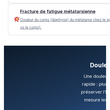
Fracture de fatigue métatarsienne
Douleur du corps (diaphyse) du métatarse chez le spo
vs le corps).
Douleu
Une douleur 
rapide : plus
préserver l’in
mesure les 