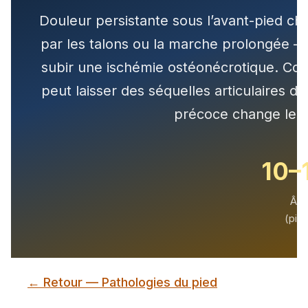
Douleur persistante sous l’avant-pied c
par les talons ou la marche prolongée —
subir une ischémie ostéonécrotique. Con
peut laisser des séquelles articulaires dé
précoce change le p
10–
Âge
(pic 
← Retour — Pathologies du pied