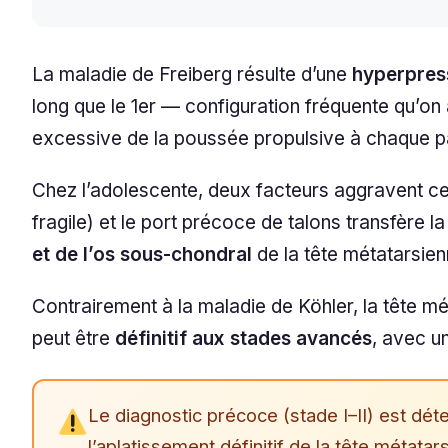
La maladie de Freiberg résulte d’une
hyperpress
long que le 1er — configuration fréquente qu’on
excessive de la poussée propulsive à chaque p
Chez l’adolescente, deux facteurs aggravent cet
fragile) et le port précoce de talons transfère l
et de l’os sous-chondral
de la tête métatarsien
Contrairement à la maladie de Köhler, la tête mé
peut être
définitif aux stades avancés
, avec u
Le diagnostic précoce (stade I–II) est dé
l’aplatissement définitif de la tête métatar