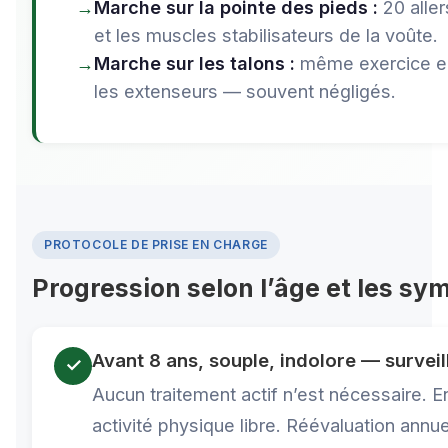
Marche sur la pointe des pieds :
20 aller
et les muscles stabilisateurs de la voûte.
Marche sur les talons :
même exercice en m
les extenseurs — souvent négligés.
PROTOCOLE DE PRISE EN CHARGE
Progression selon l’âge et les s
Avant 8 ans, souple, indolore — survei
✓
Aucun traitement actif n’est nécessaire. 
activité physique libre. Réévaluation annue