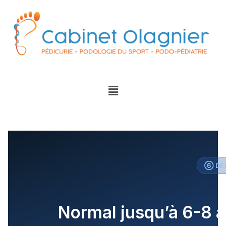
⑥ DÉF
Normal jusqu’à 6-8 an