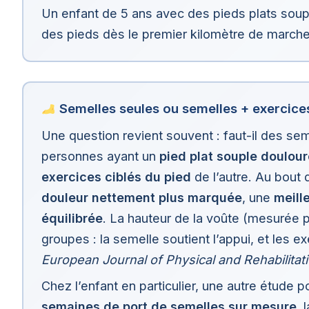
Un enfant de 5 ans avec des pieds plats soupl
des pieds dès le premier kilomètre de marche p
Semelles seules ou semelles + exercice
Une question revient souvent : faut-il des se
personnes ayant un
pied plat souple doulou
exercices ciblés du pied
de l’autre. Au bout
douleur nettement plus marquée
, une
meill
équilibrée
. La hauteur de la voûte (mesurée p
groupes : la semelle soutient l’appui, et les ex
European Journal of Physical and Rehabilitat
Chez l’enfant en particulier, une autre étude 
semaines de port de semelles sur mesure
, 