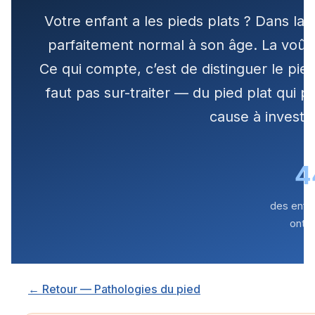
Votre enfant a les pieds plats ? Dans la 
parfaitement normal à son âge. La voût
Ce qui compte, c’est de distinguer le pie
faut pas sur-traiter — du pied plat qui p
cause à investi
4
des enfa
ont u
← Retour — Pathologies du pied