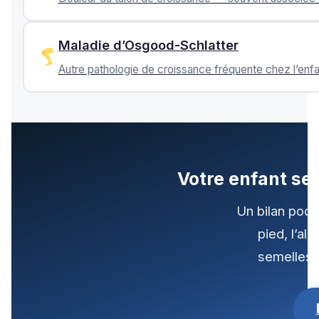
Maladie d’Osgood-Schlatter
Autre pathologie de croissance fréquente chez l’enfant
Votre enfant se
Un bilan podo
pied, l’al
semelles s