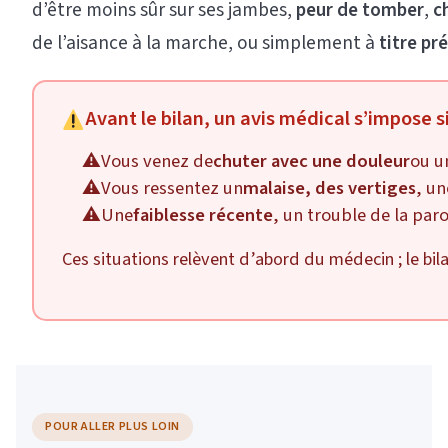
d’être moins sûr sur ses jambes,
peur de tomber
,
c
de l’aisance à la marche, ou simplement à
titre pr
Avant le bilan, un avis médical s’impose 
Vous venez de
chuter avec une douleur
ou u
Vous ressentez un
malaise, des vertiges
, un
Une
faiblesse récente
, un trouble de la par
Ces situations relèvent d’abord du médecin ; le bi
POUR ALLER PLUS LOIN