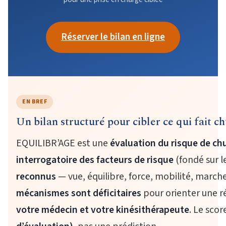
Réserver le bilan en ligne
EN BREF
Un bilan structuré pour cibler ce qui fait ch
EQUILIBR’AGE est une
évaluation du risque de ch
interrogatoire des facteurs de risque
(fondé sur 
reconnus
— vue, équilibre, force, mobilité, marche
mécanismes sont déficitaires
pour orienter une r
votre médecin et votre kinésithérapeute
. Le scor