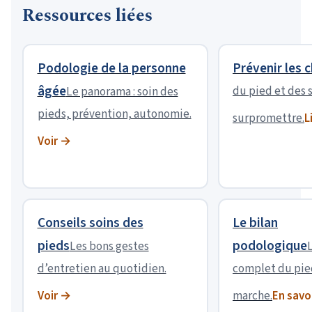
Ressources liées
Podologie de la personne
Prévenir les 
âgée
du pied et des 
Le panorama : soin des
pieds, prévention, autonomie.
surpromettre.
L
Voir →
Conseils soins des
Le bilan
pieds
podologique
Les bons gestes
d’entretien au quotidien.
complet du pied
Voir →
marche.
En savo